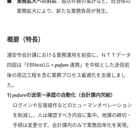
■
業務拡大への対応
：振込件数の集計など、自治体の
業務拡大により、新たな業務負荷が発生。
概要（特長）
浦安市会計課における業務運用を前提に、ＮＴＴデータ
四国は「EBNextLG ×
連携」を中核とした送信前
pufure
後の周辺工程を含む業務プロセス最適化を支援しまし
た。
1)
の送信〜承認の自動化（会計課内完結）
pufure
ログインや反復操作などのヒューマンオペレーション
を削減し、人は確認すべき内容に集中。他課の締切・
手順は変更せず、会計課内のみで業務効率化を実現。