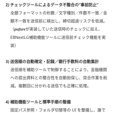
2) チェックツールによるデータ不整合の“事前防止”
全銀フォーマットの桁数／文字種別／件数不一致／金
額不一致を送信前に検出し、締切超過リスクを低減。
（
が実装していた送信時のチェックに加え、
pufure
EBNextLG補助機能ツールに送信前チェック機能を実
装）
3) 送信順の自動確定・記録／銀行手数料の自動集計
送信順を補助ツールで制御することにより、金融機関
への提出資料との整合性を自動担保し、突合作業を削
減。複数回に分かれる送信でも正確に処理。
4) 補助機能ツールと標準手順の整備
固定パス参照・フォルダ切替等の UI を整備し、誰で