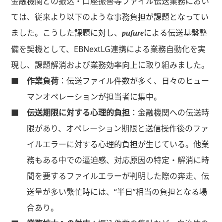
金融機関との振込・口座振替等ファイル伝送業務におい
ては、従来より以下のような事務負担が課題となってい
ました。こうした課題に対し、
による伝送基盤整
pufure
備を契機として、EBNextLG連携による業務自動化を実
現し、課題解消および業務効率向上に取り組みました。
■
作業負荷
：伝送ファイル件数が多く、日々のヒュー
マンオペレーションが担当者に集中。
■
伝送期限に対する心理的負担
：金融機関への伝送時
限があり、オペレーション期限と送信操作後のファ
イルエラーに対する心理的負担が生じている。他業
務もある中での逼迫感、対応原因の特定・解消に時
間を要するファイルエラーが判明した際の奔走、伝
送量が多い繁忙時には、“半日”相当の負担となる場
合あり。