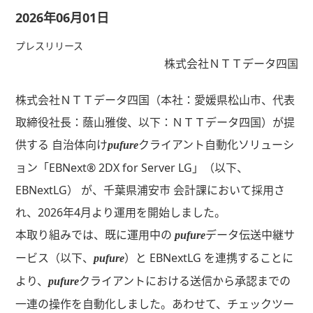
2026年06月01日
プレスリリース
株式会社ＮＴＴデータ四国
株式会社ＮＴＴデータ四国（本社：愛媛県松山市、代表
取締役社長：蔭山雅俊、以下：ＮＴＴデータ四国）が提
供する 自治体向け
クライアント自動化ソリューシ
pufure
ョン「EBNext® 2DX for Server LG」（以下、
EBNextLG） が、千葉県浦安市 会計課において採用さ
れ、2026年4月より運用を開始しました。
本取り組みでは、既に運用中の
データ伝送中継サ
pufure
ービス（以下、
）と EBNextLG を連携することに
pufure
より、
クライアントにおける送信から承認までの
pufure
一連の操作を自動化しました。あわせて、チェックツー